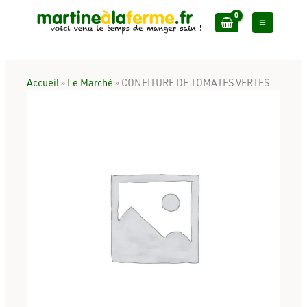
Aller
au
contenu
Accueil
»
Le Marché
»
CONFITURE DE TOMATES VERTES
quantité
de
CONFITURE
DE
TOMATES
VERTES