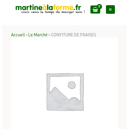
Aller
au
contenu
Accueil
»
Le Marché
»
CONFITURE DE FRAISES
quantité
de
CONFITURE
DE
FRAISES