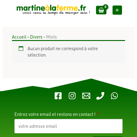
Aller
au
contenu
Accueil
»
Divers
»
Miels
Aucun produit ne correspond à votre
sélection.
Entrez votre email et restons en contact !